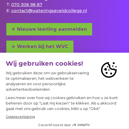
T:
070 308 98 87
E:
contact@wateringseveldcollege.nl
Nieuwe leerling aanmelden
Werken bij het WVC
Adres en bereikbaarheid
© 2023 - 2026 Project
Privacy
Cookies & privacyverklaring
Een Panorama Studios website