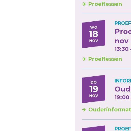
Proeflessen
PROEF
WO
Proe
18
nov
NOV
13:30 
Proeflessen
INFOR
DO
19
Oude
NOV
19:00
Ouderinformat
PROEF