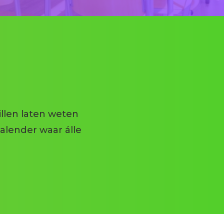
s
as
e
leiding
ment en PTA
illen laten weten
kalender waar álle