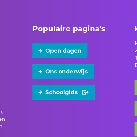
Populaire pagina's
Open dagen
Ons onderwijs
Schoolgids
n
ze
en
n