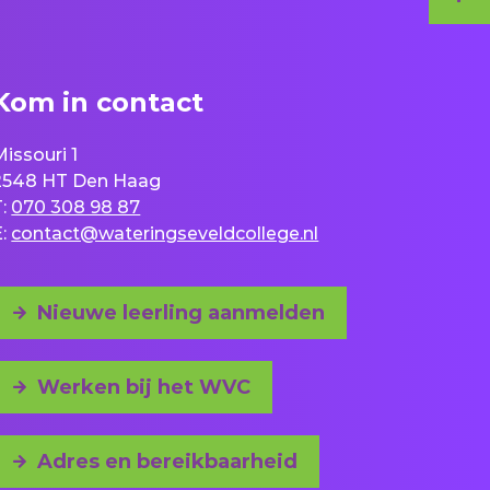
Kom in contact
Missouri 1
2548 HT Den Haag
T:
070 308 98 87
E:
contact@wateringseveldcollege.nl
Nieuwe leerling aanmelden
Werken bij het WVC
Adres en bereikbaarheid