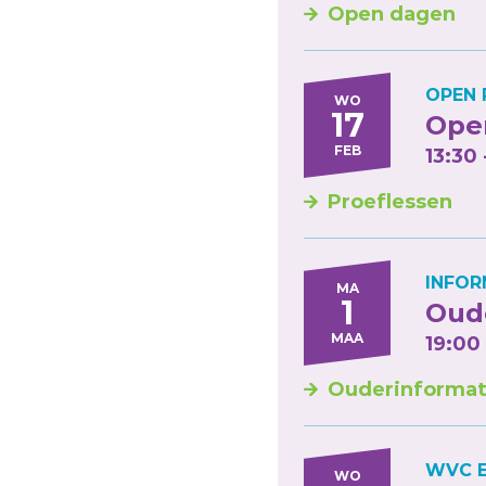
Open dagen
OPEN 
WO
17
Open
FEB
13:30 
Proeflessen
INFOR
MA
1
Oude
MAA
19:00
Ouderinformat
WVC E
WO