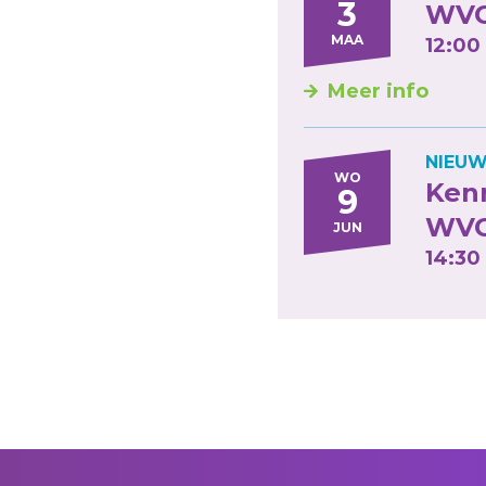
3
WVC
MAA
12:00 
Meer info
NIEUW
WO
Ken
9
WV
JUN
14:30 