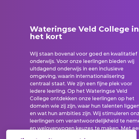
Wateringse Veld College in
het kort
Wij staan bovenal voor goed en kwalitatief
onderwijs. Voor onze leerlingen bieden wij
uitdagend onderwijs in een inclusieve
omgeving, waarin internationalisering
centraal staat. We zijn een fijne plek voor
iedere leerling. Op het Wateringse Veld
College ontdekken onze leerlingen op het
domein wie zij zijn, waar hun talenten ligge
en wat hun ambities zijn. Wij stimuleren on
leerlingen om verantwoordelijkheid te nem
en weloverwogen keuzes te maken. Met ee
betrokken docententeam leiden wij onze