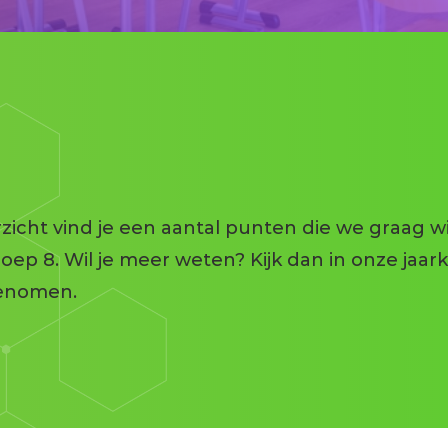
Een lesdag in de brugkla
Aanmeldprocedure brugkl
Ouderbijdrag
Huiswerkbege
Examenregle
Toelatingsbeleid
Pesten
Dyslexie
BOVO
Privacy
Trainingen
Klachten
Mentoren
zicht vind je een aantal punten die we graag w
roep 8. Wil je meer weten? Kijk dan in onze jaar
pgenomen.