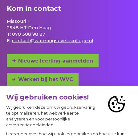
Kom in contact
Missouri 1
2548 HT Den Haag
T:
070 308 98 87
E:
contact@wateringseveldcollege.nl
Nieuwe leerling aanmelden
Werken bij het WVC
Adres en bereikbaarheid
© 2023 - 2026 Project
Privacy