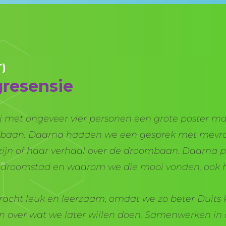
T)
gresensie
ij met ongeveer vier personen een grote poster m
baan. Daarna hadden we een gesprek met mevro
s zijn of haar verhaal over de droombaan. Daarna
 droomstad en waarom we die mooi vonden, ook h
racht leuk en leerzaam, omdat we zo beter Duits
over wat we later willen doen. Samenwerken in d