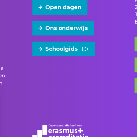
Open dagen
Ons onderwijs
Schoolgids
n
ze
en
n