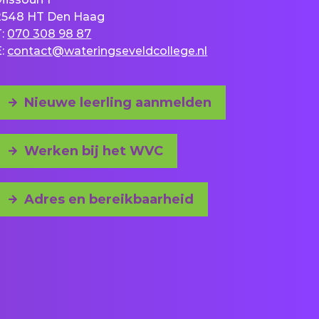
2548 HT Den Haag
T:
070 308 98 87
E:
contact@wateringseveldcollege.nl
Nieuwe leerling aanmelden
Werken bij het WVC
Adres en bereikbaarheid