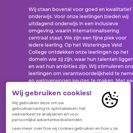
Wij staan bovenal voor goed en kwalitatief
onderwijs. Voor onze leerlingen bieden wij
uitdagend onderwijs in een inclusieve
omgeving, waarin internationalisering
centraal staat. We zijn een fijne plek voor
iedere leerling. Op het Wateringse Veld
College ontdekken onze leerlingen op het
domein wie zij zijn, waar hun talenten ligge
en wat hun ambities zijn. Wij stimuleren on
leerlingen om verantwoordelijkheid te nem
en weloverwogen keuzes te maken. Met ee
betrokken docententeam leiden wij onze
leerlingen op tot echte wereldburgers.