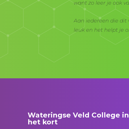
want zo leer je ook v
Aan iedereen die dit 
leuk en het helpt je o
Wateringse Veld College in
het kort