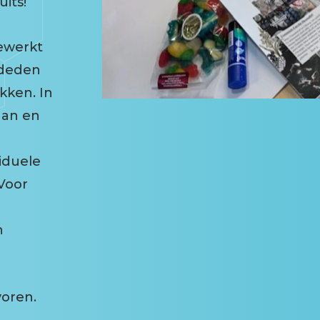
its!
gewerkt
 deden
kken. In
aan en
iduele
Voor
n
voren.