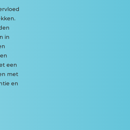
vervloed
ekken.
den
n in
en
 en
met een
gen met
ntie en