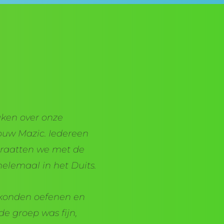
aken over onze
uw Mazic. Iedereen
 praatten we met de
elemaal in het Duits.
 konden oefenen en
e groep was fijn,