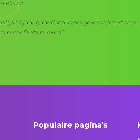
an elkaar.
volgend jaar gaat doen: wees gewoon jezelf en pro
m beter Duits te leren!”
Populaire pagina's