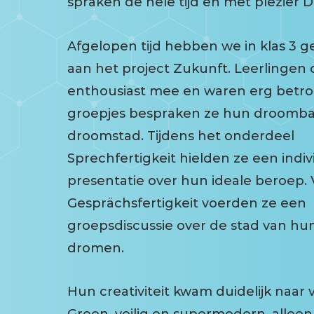
spraken de hele tijd én met plezier Du
Afgelopen tijd hebben we in klas 3 
aan het project Zukunft. Leerlingen
enthousiast mee en waren erg betro
groepjes bespraken ze hun droomb
droomstad. Tijdens het onderdeel
Sprechfertigkeit hielden ze een indiv
presentatie over hun ideale beroep. 
Gesprächsfertigkeit voerden ze een
groepsdiscussie over de stad van hu
dromen.
Hun creativiteit kwam duidelijk naar 
Groen, veilig en supermodern, alleen