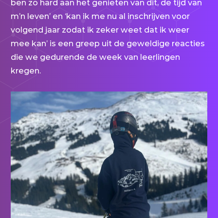
ben zo hard aan het genieten van dit, de tijd van
m’n leven’ en ‘kan ik me nu al inschrijven voor
volgend jaar zodat ik zeker weet dat ik weer
mee kan’ is een greep uit de geweldige reacties
die we gedurende de week van leerlingen
kregen.