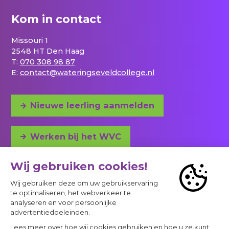
Kom in contact
Missouri 1
2548 HT Den Haag
T:
070 308 98 87
E:
contact@wateringseveldcollege.nl
Nieuwe leerling aanmelden
Werken bij het WVC
Adres en bereikbaarheid