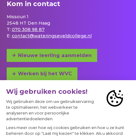
Kom in contact
Missouri 1
2548 HT Den Haag
T:
070 308 98 87
E:
contact@wateringseveldcollege.nl
Nieuwe leerling aanmelden
Werken bij het WVC
Adres en bereikbaarheid
© 2023 - 2026 Project
Privacy