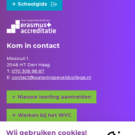
Schoolgids
Kom in contact
Missouri 1
2548 HT Den Haag
T:
070 308 98 87
E:
contact@wateringseveldcollege.nl
Nieuwe leerling aanmelden
Werken bij het WVC
Adres en bereikbaarheid