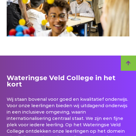
Wateringse Veld College in het
kort
Wij staan bovenal voor goed en kwalitatief onderwijs.
Voor onze leerlingen bieden wij uitdagend onderwijs
in een inclusieve omgeving, waarin
internationalisering centraal staat. We zijn een fijne
plek voor iedere leerling. Op het Wateringse Veld
College ontdekken onze leerlingen op het domein