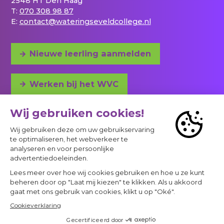
2548 HT Den Haag
T:
070 308 98 87
E:
contact@wateringseveldcollege.nl
Nieuwe leerling aanmelden
Werken bij het WVC
Adres en bereikbaarheid
© 2023 - 2026 Project
Privacy
Cookies & privacyverklaring
Een Panorama Studios website