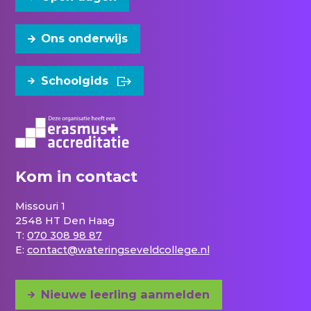
Ons onderwijs
Schoolgids
Kom in contact
Missouri 1
2548 HT Den Haag
T:
070 308 98 87
E:
contact@wateringseveldcollege.nl
Nieuwe leerling aanmelden