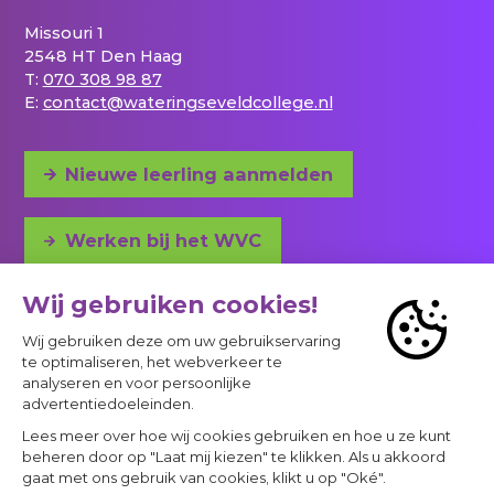
Missouri 1
2548 HT Den Haag
T:
070 308 98 87
E:
contact@wateringseveldcollege.nl
Nieuwe leerling aanmelden
Werken bij het WVC
Adres en bereikbaarheid
© 2023 - 2026 Project
Privacy
Cookies & privacyverklaring
Een Panorama Studios website