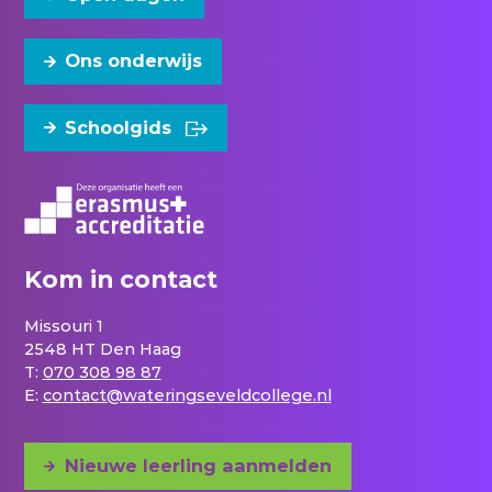
Ons onderwijs
Schoolgids
Kom in contact
Missouri 1
2548 HT Den Haag
T:
070 308 98 87
E:
contact@wateringseveldcollege.nl
Nieuwe leerling aanmelden